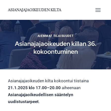
Siirry
ASIANAJAJAOIKEUDEN KILTA
sisältöön
AIEMMAT TILAISUUDET
Asianajajaoikeuden killan 36.
kokoontuminen
Asianajajaoikeuden kilta kokoontui tiistaina
21.1.2025 klo 17.00–20.00
aiheenaan
Asianajajaoikeudellisen sääntelyn
uudistustarpeet
.