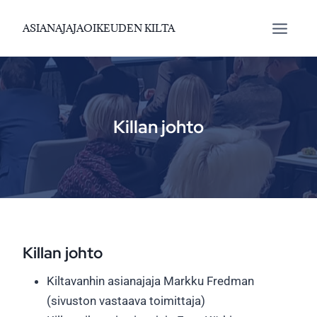
Siirry
ASIANAJAJAOIKEUDEN KILTA
sisältöön
Killan johto
Killan johto
Kiltavanhin asianajaja Markku Fredman
(sivuston vastaava toimittaja)