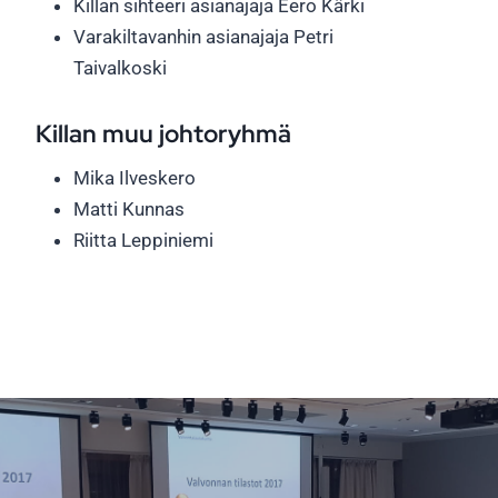
Killan sihteeri asianajaja Eero Kärki
Varakiltavanhin asianajaja Petri
Taivalkoski
Killan muu johtoryhmä
Mika Ilveskero
Matti Kunnas
Riitta Leppiniemi